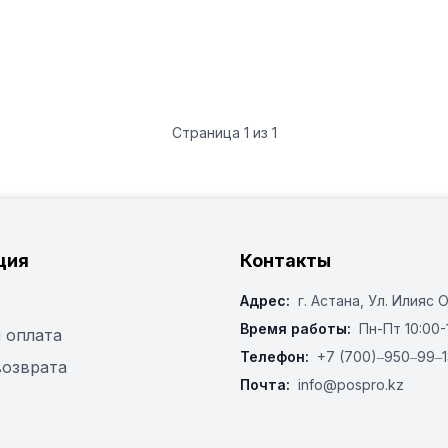
Страница
1
из
1
ция
Контакты
Адрес:
г. Астана, ​Ул. Илияс 
Время работы:
Пн-Пт 10:00-
 оплата
Телефон:
+7 (700)‒950‒99‒1
возврата
Почта:
info@pospro.kz