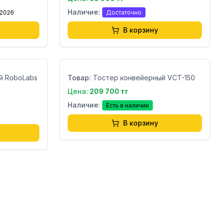
Наличие:
.2026
Достаточно
В корзину
Бренд:
Страна:
й RoboLabs
Товар:
Тостер конвейерный VCT-150
Цена:
209 700 тг
Наличие:
Есть в наличии
В корзину