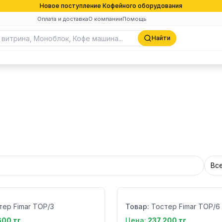
Новое поступление Кофейного оборудования
Оплата и доставка
О компании
Помощь
Найти
Вс
Бренд:
Страна:
тер Fimar TOP/3
Товар:
Тостер Fimar TOP/6
600 тг
Цена:
237 200 тг