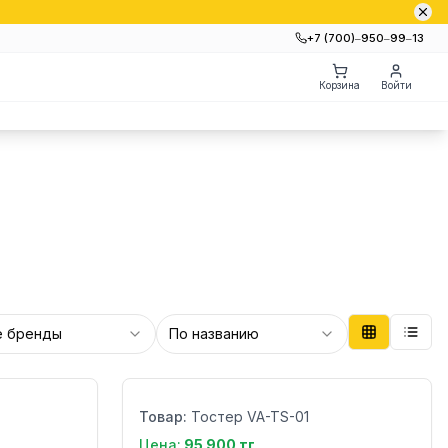
+7 (700)‒950‒99‒13
Корзина
Войти
е бренды
По названию
Бренд:
Страна:
Товар:
Тостер VA-TS-01
Цена:
95 900 тг