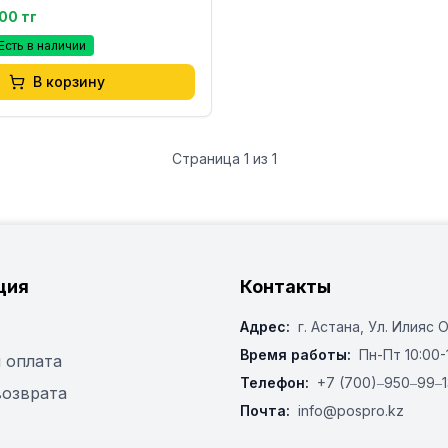
400 тг
Есть в наличии
В корзину
Страница
1
из
1
ция
Контакты
Адрес:
г. Астана, ​Ул. Илияс 
Время работы:
Пн-Пт 10:00-
 оплата
Телефон:
+7 (700)‒950‒99‒1
возврата
Почта:
info@pospro.kz