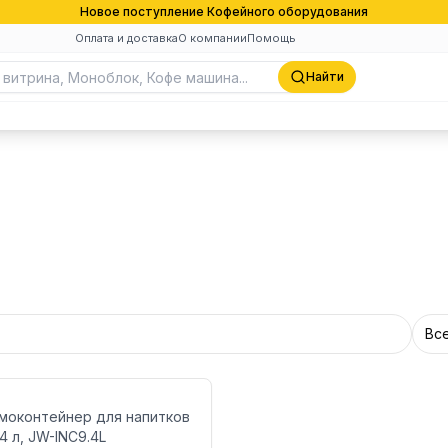
Новое поступление Кофейного оборудования
Оплата и доставка
О компании
Помощь
Найти
Вс
моконтейнер для напитков
4 л, JW-INC9.4L