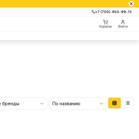
+7 (700)‒950‒99‒13
Корзина
Войти
е бренды
По названию