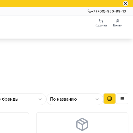
+7 (700)‒950‒99‒13
Корзина
Войти
е бренды
По названию
Бренд:
Страна: